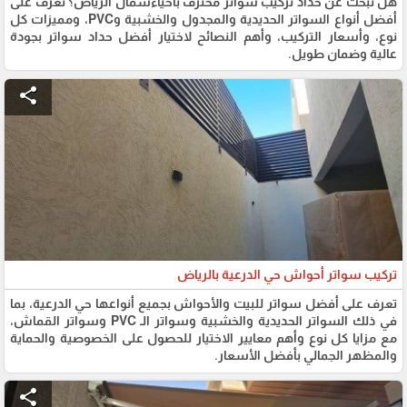
هل تبحث عن حداد تركيب سواتر محترف باحياءشمال الرياض؟ تعرف على
أفضل أنواع السواتر الحديدية والمجدول والخشبية وPVC، ومميزات كل
نوع، وأسعار التركيب، وأهم النصائح لاختيار أفضل حداد سواتر بجودة
عالية وضمان طويل.
share
تركيب سواتر أحواش حي الدرعية بالرياض
تعرف على أفضل سواتر للبيت والأحواش بجميع أنواعها حي الدرعية، بما
في ذلك السواتر الحديدية والخشبية وسواتر الـ PVC وسواتر القماش،
مع مزايا كل نوع وأهم معايير الاختيار للحصول على الخصوصية والحماية
والمظهر الجمالي بأفضل الأسعار.
share