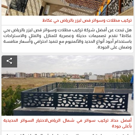
تركيب مظلات وسواتر قص ليزر بالرياض حي عكاظ
هل تبحث عن أفضل شركة تركيب مظلات وسواتر قص ليزر بالرياض بحي
عكاظ؟ نقدم تصميمات حديثة وعصرية للمنازل والفلل والاستراحات
باستخدام أجود أنواع الحديد والألمنيوم مع تنفيذ احترافي وأسعار منافسة
وضمان على الجودة.
share
أفضل حداد تركيب سواتر في شمال الرياض|لاختيار السواتر الحديدية
بأعلى جودة