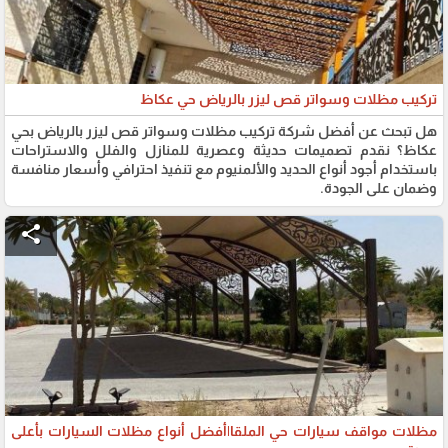
تركيب مظلات وسواتر قص ليزر بالرياض حي عكاظ
هل تبحث عن أفضل شركة تركيب مظلات وسواتر قص ليزر بالرياض بحي
عكاظ؟ نقدم تصميمات حديثة وعصرية للمنازل والفلل والاستراحات
باستخدام أجود أنواع الحديد والألمنيوم مع تنفيذ احترافي وأسعار منافسة
وضمان على الجودة.
share
مظلات مواقف سيارات حي الملقا|أفضل أنواع مظلات السيارات بأعلى