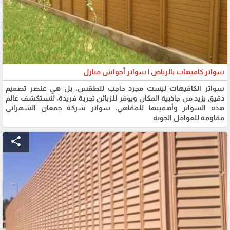
سواتر كافيهات بالرياض | سواتر أحواش منازل
سواتر الكافيهات ليست مجرد حاجب للطقس، بل هي عنصر تصميم
دقيق يزيد من جاذبية المكان ويوفر للزبائن تجربة فريدة، لنستكشف عالم
هذه السواتر وأهميتها للمقاهي، سواتر شركة جمعان الشهراني
مقاومة للعوامل الجوية
share