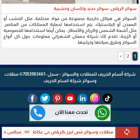
سواتر الرياض: سواتر حديد ولكسان وخشبية
السواتر هي هياكل خارجية مصنوعة من مواد مختلفة، مثل الخشب أو
المعدن أو البلاستيك، يتم استخدامها لحماية الممتلكات من العناصر،
مثل أشعة الشمس والرياح والأمطار، يمكن أيضًا استخدامها للخصوصية
أو الزينة، تقدم لك شركة جمعان الشهراني معلومات حول كل أنواع
السواتر وطرق صيانتها وتركيبها.
>
2
1
شركة أنسام الخريف للمظلات والسواتر - سجل :7053983461© مظلات
وسواتر شركة انسام الخريف
تحدث معنا الآن
تصميم عبود الهاشمي
sync
link
يب مظلات وسواتر قص ليزر بالرياض حي عكاظ
مجالس خارجية زجاجية ف