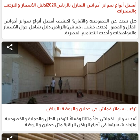
أفضل أنواع سواتر أحواش المنازل بالرياض2026|دليل الأسعار والتركيب
والمميزات
هل تبحث عن الخصوصية والأمان؟ اكتشف أفضل أنواع سواتر أحواش
الفلل والقصور (حديد، خشب، قماش)بالرياض.دليل شامل حول الأسعار
والمواصفات وأحدث التصاميم العصرية.
share
تركيب سواتر قماش حي حطين والروضة بالرياض
تُعد سواتر القماش حلًا مثاليًا وفعالًا لتوفير الظل والحماية والخصوصية،
وتزداد شعبيتها في أحياء الرياض الراقية مثل حطين والروضة.
share