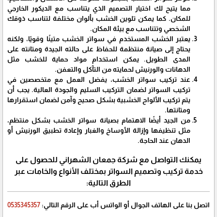
مما يتيح لك اختيار التصميم الذي يتناسب مع الديكور الخارجي
للمكان. كما يمكن تلوين الخشب بألوان مختلفة لتناسب ذوقك
الشخصي وتتناسب مع بيئة المكان.
يعتبر الخشب المستخدم في سواتر الخشب متينًا وقويًا، ولكنه
يحتاج إلى صيانة منتظمة للحفاظ على حالته الجيدة ومتانته على
المدى الطويل. يمكن استخدام مواد حماية للخشب مثل
الدهانات والورنيش لحمايته من التآكل والتعفن.
عند تركيب سواتر الخشب، يفضل العمل مع متخصصين في
تركيب السواتر لضمان التركيب السليم والجودة العالية. يجب أن
يتم تركيب الألواح الخشبية بشكل صحيح وآمن لضمان استقرارها
ومتانتها.
من الجيد أيضًا الاهتمام بصيانة سواتر الخشب بشكل منتظم،
مثل تنظيفها وإزالة الأوساخ والغبار وإعادة تطبيق الورنيش أو
الدهان عند الحاجة.
يمكنك التواصل مع شركة جمعان الشهراني للحصول على
خدمة تركيب وتصميم السواتر بمختلف الأنواع والخامات عبر
الطرق التالية:
اتصل بنا على الهاتف الجوال أو الواتس أب على الرقم التالي:
0535345357