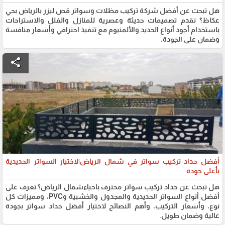
هل تبحث عن أفضل شركة تركيب مظلات وسواتر قص ليزر بالرياض بحي
عكاظ؟ نقدم تصميمات حديثة وعصرية للمنازل والفلل والاستراحات
باستخدام أجود أنواع الحديد والألمنيوم مع تنفيذ احترافي وأسعار منافسة
وضمان على الجودة.
share
أفضل حداد تركيب سواتر في شمال الرياض|لاختيار السواتر الحديدية
بأعلى جودة
هل تبحث عن حداد تركيب سواتر محترف باحياءشمال الرياض؟ تعرف على
أفضل أنواع السواتر الحديدية والمجدول والخشبية وPVC، ومميزات كل
نوع، وأسعار التركيب، وأهم النصائح لاختيار أفضل حداد سواتر بجودة
عالية وضمان طويل.