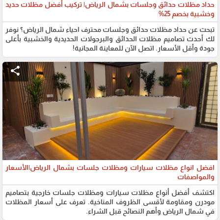
حداد مظلات حدائق وجلسات بشمال الرياض| تركيب أفضل مظلات حديد
وخشبية بخصم 25%
تبحث عن حداد مظلات حدائق وجلسات محترف احياء شمال الرياض؟ نوفر
لك أحدث تصاميم مظلات الحدائق والبرجولات الحديدية والخشبية بأعلى
جودة وأقل الأسعار. اتصل الآن للمعاينة المجانية!
share
افضل انواع مظلات سيارات ومظلات جلسات بشمال الرياض|الأسعار
والمواصفات
اكتشف أفضل أنواع مظلات سيارات ومظلات جلسات خارجية بتصاميم
مودرن ومقاومة لأقسى الظروف المناخية. تعرف على أسعار المظلات
في شمال الرياض وأهم النصائح قبل الشراء.