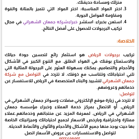
منزلك ومساحة حديقتك.
اختر المواد المناسبة: اختر المواد التي تتميز بالمتانة والقوة
ومقاومة العوامل الجوية.
استعن بخبراء: استشر
خبراءشركه جمعان الشهراني
في مجال
تركيب البرجولات للحصول على أفضل النتائج.
الخلاصة:
تركيب
برجولات الرياض
هو استثمار رائع لتحسين جودة حياتك
والاستمتاع بوقتك في الهواء الطلق. مع التنوع الكبير في الأشكال
والأحجام والتصاميم، يمكنك بسهولة العثور على البرجولة المثالية التي
تلبي احتياجاتك وتتناسب مع ذوقك. لا تتردد في
التواصل مع شركة
جمعان الشهراني
لتشييد والبناء المتخصصة في الرياض للاستفسار عن
خدماتهم وعروضهم.
لتواصل:
لا تتردد في زيارة موقع الإلكتروني مضلات وسواتر جمعان الشهراني في
الرياض. أو الاتصال بمركز خدمة العملاء وخبراء مؤسسه جمعان
الشهراني في الرياض. لمعرفة المزيد عن منتجاتهم وخدماتهم.عملاء
ممتازة واحترافية.وبارخص الاسعار لجميع احتياجاتك وميزانيتك الخاصة
بها حيث يوجد منها جميع الأشكال والأحجام والألوان والأنماط الحديثه.
لتواصل والاستفسارات عن عروض الأسعار اتصل