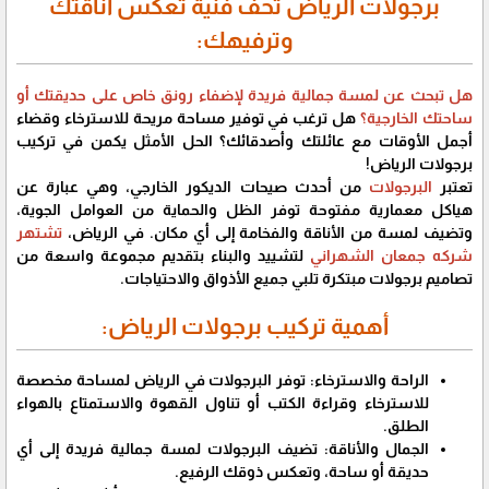
برجولات الرياض تحف فنية تعكس أناقتك
وترفيهك:
هل تبحث عن لمسة جمالية فريدة لإضفاء رونق خاص على حديقتك أو
ساحتك الخارجية؟
هل ترغب في توفير مساحة مريحة للاسترخاء وقضاء
أجمل الأوقات مع عائلتك وأصدقائك؟ الحل الأمثل يكمن في تركيب
برجولات الرياض!
تعتبر
البرجولات
من أحدث صيحات الديكور الخارجي، وهي عبارة عن
هياكل معمارية مفتوحة توفر الظل والحماية من العوامل الجوية،
وتضيف لمسة من الأناقة والفخامة إلى أي مكان. في الرياض،
تشتهر
شركه جمعان الشهراني
لتشييد والبناء بتقديم مجموعة واسعة من
تصاميم برجولات مبتكرة تلبي جميع الأذواق والاحتياجات.
أهمية تركيب برجولات الرياض:
الراحة والاسترخاء: توفر البرجولات في الرياض لمساحة مخصصة
للاسترخاء وقراءة الكتب أو تناول القهوة والاستمتاع بالهواء
الطلق.
الجمال والأناقة: تضيف البرجولات لمسة جمالية فريدة إلى أي
حديقة أو ساحة، وتعكس ذوقك الرفيع.