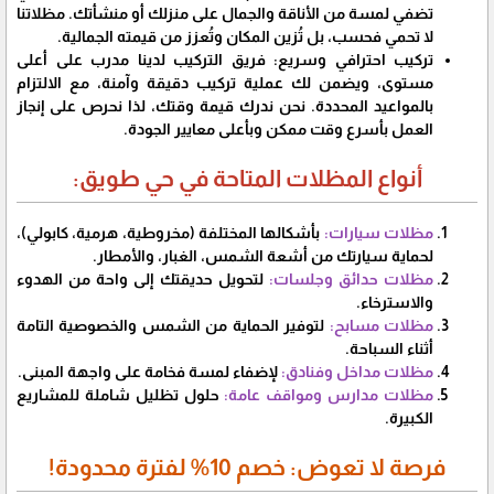
تضفي لمسة من الأناقة والجمال على منزلك أو منشأتك. مظلاتنا
لا تحمي فحسب، بل تُزين المكان وتُعزز من قيمته الجمالية.
تركيب احترافي وسريع: فريق التركيب لدينا مدرب على أعلى
مستوى، ويضمن لك عملية تركيب دقيقة وآمنة، مع الالتزام
بالمواعيد المحددة. نحن ندرك قيمة وقتك، لذا نحرص على إنجاز
العمل بأسرع وقت ممكن وبأعلى معايير الجودة.
أنواع المظلات المتاحة في حي طويق:
مظلات سيارات:
بأشكالها المختلفة (مخروطية، هرمية، كابولي)،
لحماية سيارتك من أشعة الشمس، الغبار، والأمطار.
مظلات حدائق وجلسات:
لتحويل حديقتك إلى واحة من الهدوء
والاسترخاء.
مظلات مسابح:
لتوفير الحماية من الشمس والخصوصية التامة
أثناء السباحة.
مظلات مداخل وفنادق:
لإضفاء لمسة فخامة على واجهة المبنى.
مظلات مدارس ومواقف عامة:
حلول تظليل شاملة للمشاريع
الكبيرة.
فرصة لا تعوض: خصم 10% لفترة محدودة!