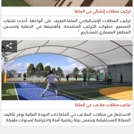
تركيب مظلات إنشائي حي الملقا
تركيب المظلات الإنشائيةحي الملقا:التعرف على أنواعها، أحدث تقنيات
التصميم، خطوات التركيب المتقدمة، وأهميتها في الحماية وتحسين
المظهر المعماري للمشاريع."
share
تركيب مظلات ملاعب حي الملقا
الاستثمار في مظلات الملاعب حي الملقا ذات الجودة العالية يوفر تكاليف
الصيانة المستقبلية ويضمن بيئة رياضية آمنة واحترافية لسنوات طويلة.