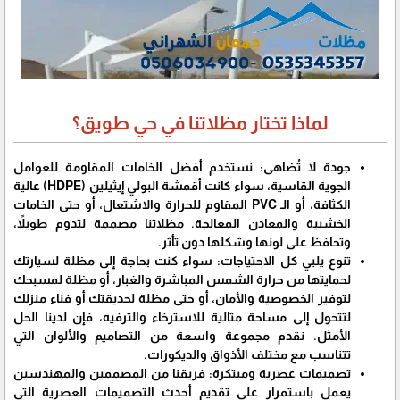
لماذا تختار مظلاتنا في حي طويق؟
جودة لا تُضاهى: نستخدم أفضل الخامات المقاومة للعوامل
الجوية القاسية، سواء كانت أقمشة البولي إيثيلين (HDPE) عالية
الكثافة، أو الـ PVC المقاوم للحرارة والاشتعال، أو حتى الخامات
الخشبية والمعادن المعالجة. مظلاتنا مصممة لتدوم طويلاً،
وتحافظ على لونها وشكلها دون تأثر.
تنوع يلبي كل الاحتياجات: سواء كنت بحاجة إلى مظلة لسيارتك
لحمايتها من حرارة الشمس المباشرة والغبار، أو مظلة لمسبحك
لتوفير الخصوصية والأمان، أو حتى مظلة لحديقتك أو فناء منزلك
لتتحول إلى مساحة مثالية للاسترخاء والترفيه، فإن لدينا الحل
الأمثل. نقدم مجموعة واسعة من التصاميم والألوان التي
تتناسب مع مختلف الأذواق والديكورات.
تصميمات عصرية ومبتكرة: فريقنا من المصممين والمهندسين
يعمل باستمرار على تقديم أحدث التصميمات العصرية التي