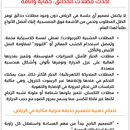
أحدث مظلات الحدائق: حماية وأناقة
​لا يكتمل تصميم أي
جلسة في الرياض
دون وجود مظلات حدائق توفر
الظل المطلوب وتحمي من الأشعة فوق البنفسجية. إليك أفضل الأنواع
طلباً لهذا العام:
المظلات الخشبية (البرجولات):
تعطي لمسة كلاسيكية فخمة،
ويُفضل استخدام الخشب المعالج أو "الليوود" لمقاومة النمل
الأبيض والتآكل.
مظلات:
الخيار الأمثل للميزانيات المتوسطة، وتتميز بقدرتها
العالية على عزل الحرارة وتوفرها بألوان وأشكال هندسية
متعددة.
المظلات المتحركة (الكهربائية):
الخيار الأكثر ذكاءً، حيث يمكنك
التحكم في فتحها وإغلاقها عبر الريموت كنترول، وهي مثالية
للجلسات التي تحتاج لمرونة في الإضاءة والتهوية.
​مظلات اللكسان: تتميز بكونها شفافة أو ملونة تشبه الزجاج
لكنها غير قابلة للكسر، مما يسمح بمرور الضوء مع حجب الحرارة.
نصائح ذهبية لتصميم حديقة منزلية مثالية في الرياض
​"التصميم الناجح يبدأ من فهم المساحة واستغلال كل زاوية
لتلبية احتياجاتك اليومية."