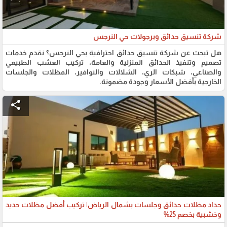
شركة تنسيق حدائق وبرجولات حي النرجس
هل تبحث عن شركة تنسيق حدائق احترافية بحي النرجس؟ نقدم خدمات
تصميم وتنفيذ الحدائق المنزلية والعامة، تركيب العشب الطبيعي
والصناعي، شبكات الري، الشلالات والنوافير، المظلات والجلسات
الخارجية بأفضل الأسعار وجودة مضمونة.
share
حداد مظلات حدائق وجلسات بشمال الرياض| تركيب أفضل مظلات حديد
وخشبية بخصم 25%