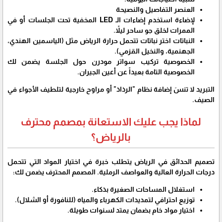
العنصر التفاصيل والنصيحة
لإضاءة استخدم إضاءات الـ LED المخفية تحت الجلسات أو في
الممرات لخلق جو ساحر ليلاً.
النباتات اختر نباتات تتحمل حرارة الرياض مثل (الياسمين الهندي،
الجهنمية، والنخيل القزمي).
الخصوصية تركيب سواتر مودرن حول الجلسة يضمن لك
الخصوصية التامة بعيداً عن أعين الجيران.
التبريد لا تنسَ إضافة نظام "الرذاذ" أو مراوح خارجية لتلطيف الأجواء في
الصيف.
لماذا يجب عليك الاستعانة بمصمم محترف
بالرياض؟
​تصميم
الحدائق في الرياض
يتطلب خبرة في اختيار المواد التي تتحمل
درجات الحرارة العالية والعواصف الرملية. المصمم المحترف يضمن لك:
​استغلال المساحات الصغيرة بذكاء.
​توزيع احترافي لتمديدات الكهرباء والمياه (للنافورة أو الشلال).
​اختيار مواد خام بضمان يمتد لسنوات طويلة.