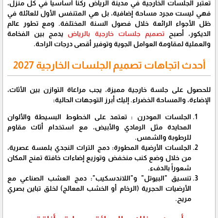
​تعتبر الجلسات الخارجية في مدينة الرياض ركناً أساسياً في كل منزل،
فهي ليست مجرد مساحة إضافية، بل هي المتنفس الأول للعائلة في
ظل الأجواء الرائعة خلال فصول السنة المختلفة. ومع تطور عالم
الديكور، أصبح
تصميم جلسات خارجية بالرياض
يدمج بين الفخامة
والعملية لمقاومة العوامل الجوية وتوفير أقصى درجات الراحة.
أحدث اتجاهات تصميم الجلسات الخارجية 2027
​للحصول على جلسة خارجية مميزة، يجب مراعاة التوازن بين الأثاث،
الإضاءة، والمساحة الخضراء. إليك أبرز التوجهات الحالية:
​الجلسات المودرن : تعتمد على الخطوط البسيطة والألوان
المحايدة مثل الرمادي والأبيض، مع استخدام أثاث مقاوم
للرطوبة والشمس.
الجلسات الأرضية المطورة: دمج التراث النجدي بلمسة عصرية،
من خلال وضع كنب منخفض وتوزيع إضاءات خافتة تمنح المكان
شعوراً بالدفء.
تنسيق "البيوتل" و"اللاندسكيب": دمج العشب الصناعي مع
الأرضيات الحجرية (الرخام أو الخشب المعالج) لخلق تباين بصري
مريح.