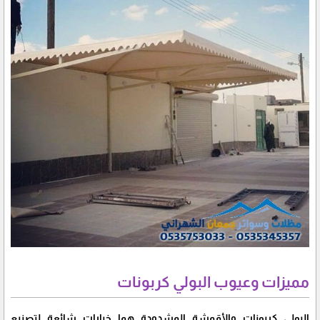
مميزات وعيوب البولي كربونات
البولي كربونات والأقمشة المشدودة هما خيارات شائعة لتصنيع