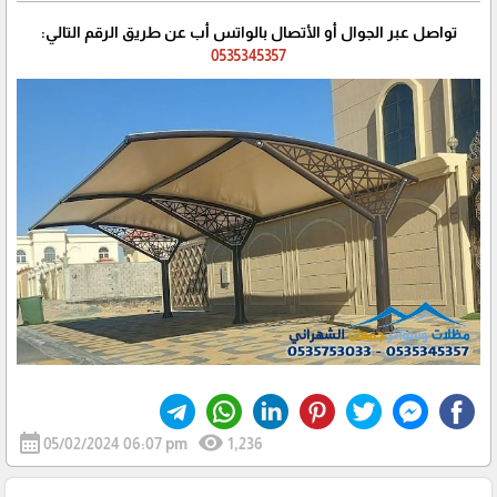
تواصل عبر الجوال أو الأتصال بالواتس أب عن طريق الرقم التالي:
0535345357
calendar_month
visibility
05/02/2024 06:07 pm
1,236