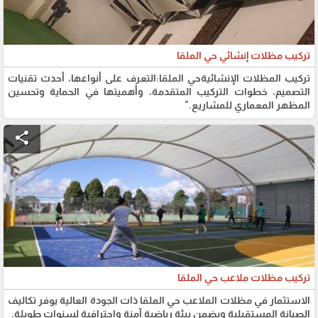
تركيب مظلات إنشائي حي الملقا
تركيب المظلات الإنشائيةحي الملقا:التعرف على أنواعها، أحدث تقنيات
التصميم، خطوات التركيب المتقدمة، وأهميتها في الحماية وتحسين
المظهر المعماري للمشاريع."
share
تركيب مظلات ملاعب حي الملقا
الاستثمار في مظلات الملاعب حي الملقا ذات الجودة العالية يوفر تكاليف
الصيانة المستقبلية ويضمن بيئة رياضية آمنة واحترافية لسنوات طويلة.