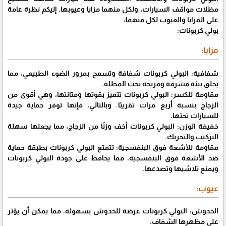
مظلات مواقف السيارات، ولكل منهما مزايا وعيوبها. إليكم نظرة عامة
على المزايا والعيوب لكل منهما:
بولي كربونات:
مزايا:
شفافية: البولي كربونات شفافة وتسمح بمرور الضوء الطبيعي، مما
يخلق بيئة مشرقة ومريحة تحت المظلة.
مقاومة للكسر: البولي كربونات تتميز بقوتها ومتانتها، وهي أقوى من
الزجاج بنسبة أربع مرات تقريبًا. وبالتالي، فإنها توفر حماية جيدة
للسيارات تحتها.
خفيفة الوزن: البولي كربونات أخف وزنًا من الزجاج، مما يجعلها سهلة
التركيب والتحريك.
مقاومة للأشعة فوق البنفسجية: تتمتع البولي كربونات بطبقة حماية
ضد الأشعة فوق البنفسجية، مما يحافظ على جودة البولي كربونات
ويمنع تلاشيها وتصدعها.
عيوب:
الخدوش: البولي كربونات عرضة للخدوش بسهولة، مما يمكن أن يؤثر
على مظهرها الشفاف.