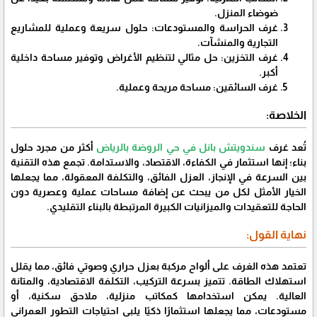
ضوضاء المنزل.
​غرف الحراسة والمستودعات: حلول سريعة وعملية للمشاريع
التجارية والمنشآت.
​غرف التخزين: حل مثالي لتنظيم الأغراض وتوفير مساحة داخلية
أكبر.
​غرف السائقين: مساحة مريحة وعملية.
​الخلاصة:
​تُعد غرف
سندويتش بانل في حي الروضة بالرياض
أكثر من مجرد حلول
بناء؛ إنها استثمار في الكفاءة، الاقتصاد، والاستدامة. تجمع هذه التقنية
بين السرعة في الإنجاز، العزل الفائق، والتكلفة المعقولة، مما يجعلها
الخيار الأمثل لكل من يبحث عن إضافة مساحات عملية وعصرية دون
الحاجة للتعقيدات والميزانيات الكبيرة المرتبطة بالبناء التقليدي.
نهاية القول:
تعتمد هذه الغرف على ألواح مركبة بعزل حراري وصوتي فائق، مما يقلل
استهلاك الطاقة. تتميز بسرعة التركيب، التكلفة الاقتصادية، والمتانة
العالية. يمكن استخدامها كمكاتب منزلية، ملاحق سكنية، أو
مستودعات، مما يجعلها استثمارًا ذكيًا يلبي احتياجات التطور العمراني