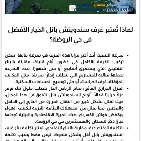
​لماذا تُعتبر غرف سندويتش بانل الخيار الأفضل
في حي الروضة؟
​سرعة التنفيذ: أحد أكبر مزايا هذه الغرف هو سرعة بنائها. يمكن
تركيب الغرفة بالكامل في غضون أيام قليلة، مقارنة بالبناء
التقليدي الذي يستغرق أسابيع أو حتى شهورًا. هذه السرعة
تجعلها مثالية للمشاريع التي تتطلب إنجازًا سريعًا، مثل المكاتب
المؤقتة، غرف الحراسة، أو حتى توسيع المساحات السكنية.
العزل الحراري الفائق: مناخ الرياض الحار يتطلب حلول بناء توفر
عزلًا حراريًا فعالًا. ألواح السندويتش بانل تتفوق في هذا المجال،
حيث تقلل بشكل كبير من انتقال الحرارة من الخارج إلى الداخل
والعكس، مما يقلل من استهلاك الطاقة اللازمة لتكييف الهواء
ويخفض فواتير الكهرباء. هذه الميزة الاقتصادية والبيئية تجعلها
خيارًا ذكيًا للسكان والمستثمرين في حي الروضة.
​التكلفة الاقتصادية: مقارنة بالبناء التقليدي، تعتبر تكلفة بناء غرف
السندويتش بانل أقل بشكل ملحوظ. ليس فقط بسبب تكلفة
المواد نفسها، ولكن أيضًا بسبب تقليل تكاليف العمالة والوقت