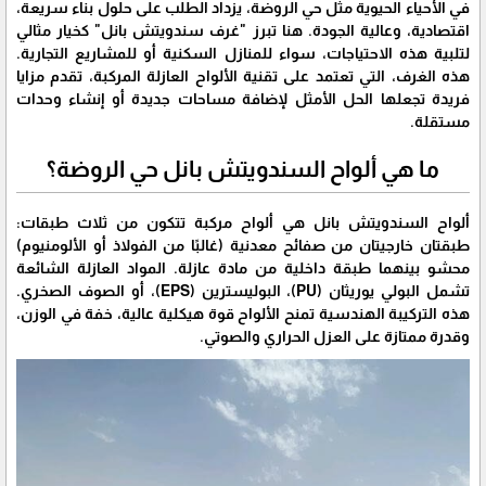
في الأحياء الحيوية مثل حي الروضة، يزداد الطلب على حلول بناء سريعة،
اقتصادية، وعالية الجودة. هنا تبرز "غرف سندويتش بانل" كخيار مثالي
لتلبية هذه الاحتياجات، سواء للمنازل السكنية أو للمشاريع التجارية.
هذه الغرف، التي تعتمد على تقنية الألواح العازلة المركبة، تقدم مزايا
فريدة تجعلها الحل الأمثل لإضافة مساحات جديدة أو إنشاء وحدات
مستقلة.
​ما هي ألواح السندويتش بانل حي الروضة؟
​ألواح السندويتش بانل هي ألواح مركبة تتكون من ثلاث طبقات:
طبقتان خارجيتان من صفائح معدنية (غالبًا من الفولاذ أو الألومنيوم)
محشو بينهما طبقة داخلية من مادة عازلة. المواد العازلة الشائعة
تشمل البولي يوريثان (PU)، البوليسترين (EPS)، أو الصوف الصخري.
هذه التركيبة الهندسية تمنح الألواح قوة هيكلية عالية، خفة في الوزن،
وقدرة ممتازة على العزل الحراري والصوتي.