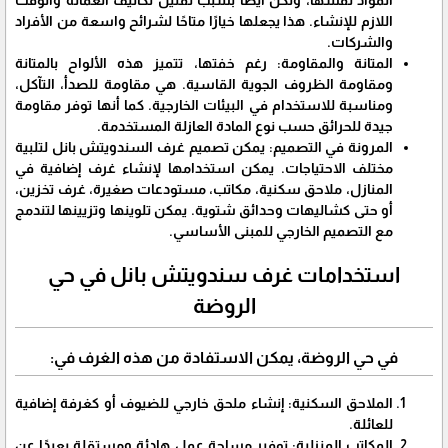
اللازم للإنشاء. هذا يجعلها خيارًا متاحًا لشرائح واسعة من الأفراد
والشركات.
​المتانة والمقاومة: رغم خفتها، تتميز هذه الألواح بالمتانة
ومقاومة الظروف الجوية القاسية. هي مقاومة للصدأ، التآكل،
ومناسبة للاستخدام في البيئات الخارجية. كما أنها توفر مقاومة
جيدة للحرائق حسب نوع المادة العازلة المستخدمة.
​المرونة في التصميم: يمكن تصميم غرف السندويتش بانل لتلبية
مختلف الاحتياجات. يمكن استخدامها لإنشاء غرف إضافية في
المنازل، ملاحق سكنية، مكاتب، مستودعات صغيرة، غرف تخزين،
أو حتى كشاليهات وحدائق شتوية. يمكن تلوينها وتزيينها لتندمج
مع التصميم الخارجي للمبنى الأساسي.
​استخدامات غرف سندويتش بانل في حي
الروضة
​في حي الروضة، يمكن الاستفادة من هذه الغرف في:
​الملاحق السكنية: إنشاء ملحق خارجي للضيوف أو كغرفة إضافية
للعائلة.
​المكاتب المنزلية: توفير مساحة عمل هادئة ومستقلة بعيدًا عن